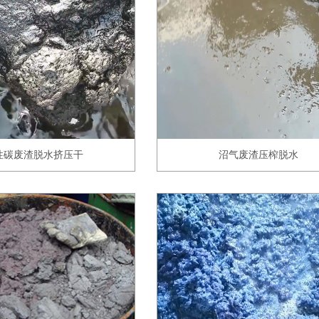
性碳废渣脱水挤压干
沼气废渣压榨脱水