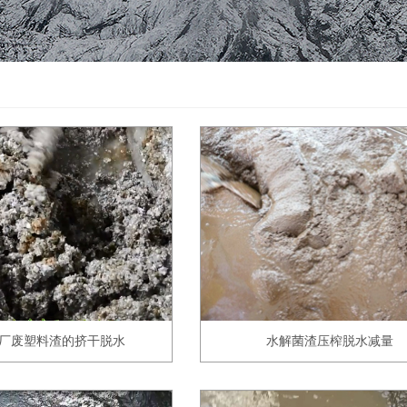
厂废塑料渣的挤干脱水
水解菌渣压榨脱水减量