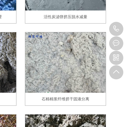
理
活性炭滤饼挤压脱水减量
1
石棉棉浆纤维挤干固液分离