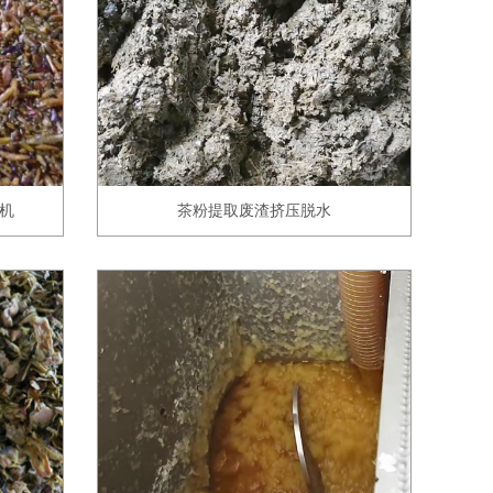
机
茶粉提取废渣挤压脱水