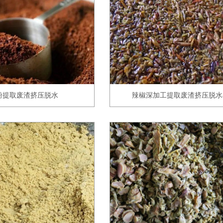
粉提取废渣挤压脱水
辣椒深加工提取废渣挤压脱水