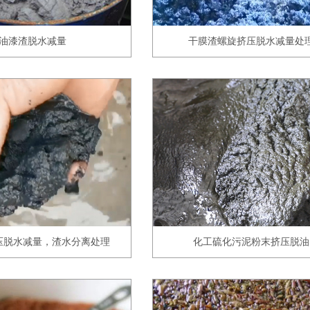
油漆渣脱水减量
干膜渣螺旋挤压脱水减量处
压脱水减量，渣水分离处理
化工硫化污泥粉末挤压脱油