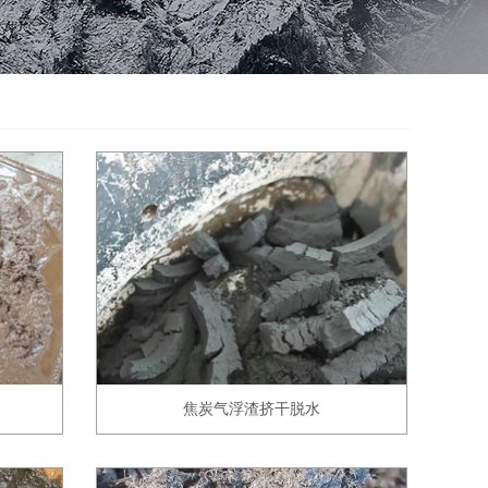
焦炭气浮渣挤干脱水