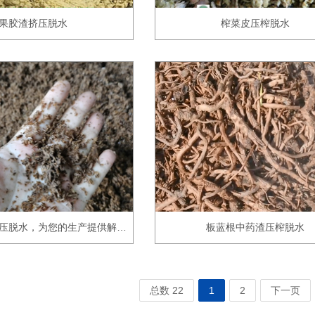
果胶渣挤压脱水
榨菜皮压榨脱水
压脱水，为您的生产提供解…
板蓝根中药渣压榨脱水
总数 22
1
2
下一页